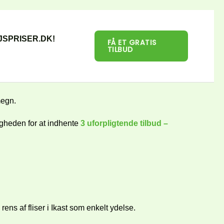
SPRISER.DK!
FÅ ET GRATIS
TILBUD
megn.
igheden for at indhente
3 uforpligtende tilbud –
ens af fliser i
Ikast som enkelt ydelse.