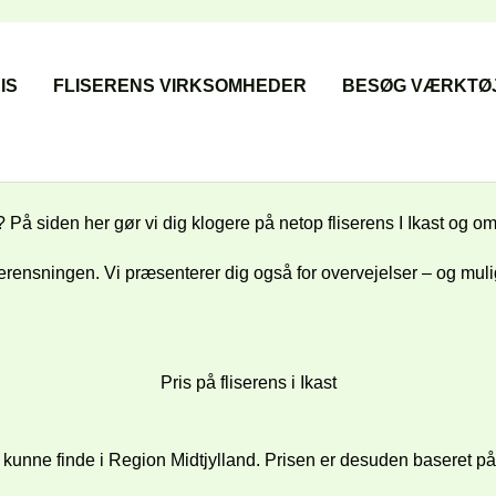
IS
FLISERENS VIRKSOMHEDER
BESØG VÆRKTØJ
er? På siden her gør vi dig klogere på netop fliserens I Ikast og o
serensningen. Vi præsenterer dig også for overvejelser – og mul
Pris på fliserens i Ikast
r kunne finde i
Region Midtjylland. Prisen er desuden baseret på r