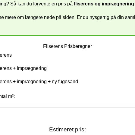
ng? Så kan du forvente en pris på
fliserens og imprægnerin
æse mere om længere nede på siden. Er du nysgerrig på din samle
Fliserens Prisberegner
serens
erens + imprægnering
erens + imprægnering + ny fugesand
tal m²:
Estimeret pris: