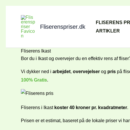
Gå
til
FLISERENS PR
Fliserenspriser.dk
indholdet
ARTIKLER
Fliserens Ikast
Bor du i Ikast og overvejer du en effektiv rens af flis
Vi dykker ned i
arbejdet
,
overvejelser
og
pris
på fli
100% Gratis
.
Fliserens i Ikast
koster 40 kroner pr. kvadratmeter
.
Prisen er et estimat, baseret på de lokale priser vi ha