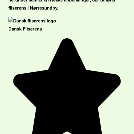
herunder samlet en række anbefalinger, der udfører
fliserens i Nørresundby.
Dansk Fliserens