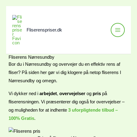
Gå
til
indholdet
Fliserenspriser.dk
Fliserens Nørresundby
Bor du i Nørresundby og overvejer du en effektiv rens af
fliser? På siden her gør vi dig klogere på netop fliserens I
Nørresundby og omegn.
Vi dykker ned i
arbejdet
,
overvejelser
og
pris
på
fliserensningen. Vi præsenterer dig også for overvejelser –
og muligheden for at indhente
3 uforpligtende tilbud –
100% Gratis
.